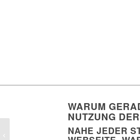
WARUM GERAD
NUTZUNG DER 
NAHE JEDER S
Zeitgemäßes Handeln
mit der Künstlichen
WEBSEITE. WA