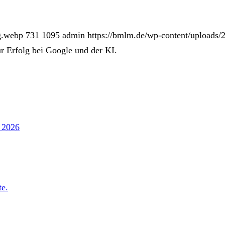
g.webp
731
1095
admin
https://bmlm.de/wp-content/uploads
 Erfolg bei Google und der KI.
e 2026
te.