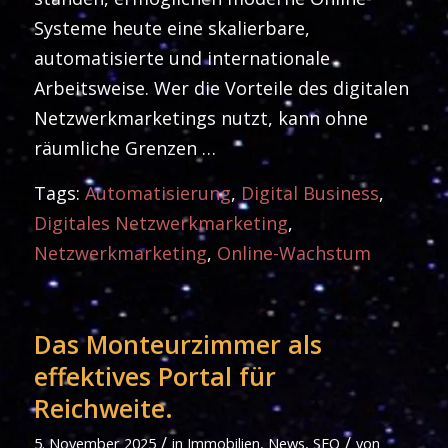
Systeme heute eine skalierbare,
automatisierte und internationale
Arbeitsweise. Wer die Vorteile des digitalen
Netzwerkmarketings nutzt, kann ohne
räumliche Grenzen …
Tags:
Automatisierung
,
Digital Business
,
Digitales Netzwerkmarketing
,
Netzwerkmarketing
,
Online-Wachstum
Das Monteurzimmer als
effektives Portal für
Reichweite.
/
/
5. November 2025
in
Immobilien
,
News
,
SEO
von