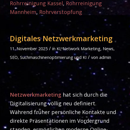
Rohrreinigung Kassel
,
Rohrreinigung
Mannheim
,
Rohrverstopfung
Digitales Netzwerkmarketing
/
11. November 2025
in
KI
,
Network Marketing
,
News
,
/
SEO
,
Suchmaschinenoptimierung und KI
von
admin
Netzwerkmarketing
hat sich durch die
Digitalisierung völlig neu definiert.
Während früher persönliche Kontakte und
direkte Präsentationen im Vordergrund
standen, ermöglichen moderne Online-