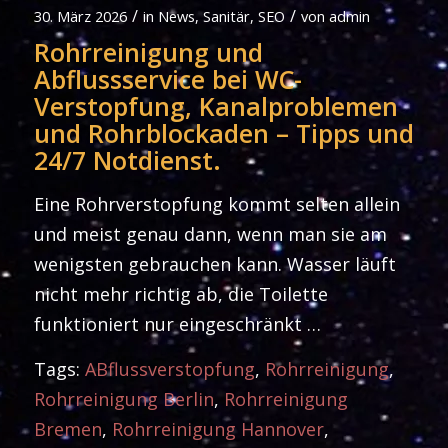
/
/
30. März 2026
in
News
,
Sanitär
,
SEO
von
admin
Rohrreinigung und
Abflussservice bei WC-
Verstopfung, Kanalproblemen
und Rohrblockaden – Tipps und
24/7 Notdienst.
Eine Rohrverstopfung kommt selten allein
und meist genau dann, wenn man sie am
wenigsten gebrauchen kann. Wasser läuft
nicht mehr richtig ab, die Toilette
funktioniert nur eingeschränkt …
Tags:
ABflussverstopfung
,
Rohrreinigung
,
Rohrreinigung Berlin
,
Rohrreinigung
Bremen
,
Rohrreinigung Hannover
,